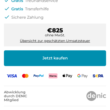
check
Gratis
Treuhandservice
check
Gratis
Transferhilfe
check
Sichere Zahlung
€825
ohne MwSt.
Übersicht zur geschätzten Umsatzsteuer
Jetzt kaufen
Abwicklung
durch DENIC
Mitglied